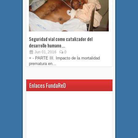
Seguridad vial como catalizador del
Seguridad v
desarrollo humano....
desarrollo h
Jun 01, 2016
0
May 17, 
+ - PARTE III. Impacto de la mortalidad
+ - SEGUN
prematura en...
productiva 
Enlaces FundaReD