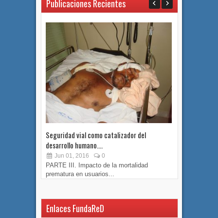
Publicaciones Recientes
Seguridad vial como catalizador del
Seguridad v
desarrollo humano....
desarrollo h
Jun 01, 2016
0
May 17, 
PARTE III. Impacto de la mortalidad
SEGUNDA PA
prematura en usuarios...
perdidos en.
Enlaces FundaReD