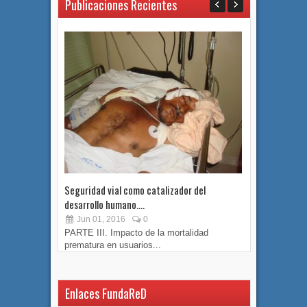
Publicaciones Recientes
Seguridad vial como catalizador del
Seguridad v
desarrollo humano....
desarrollo h
Jun 01, 2016
0
May 17, 
PARTE III. Impacto de la mortalidad
SEGUNDA PA
prematura en usuarios...
perdidos en.
Enlaces FundaReD