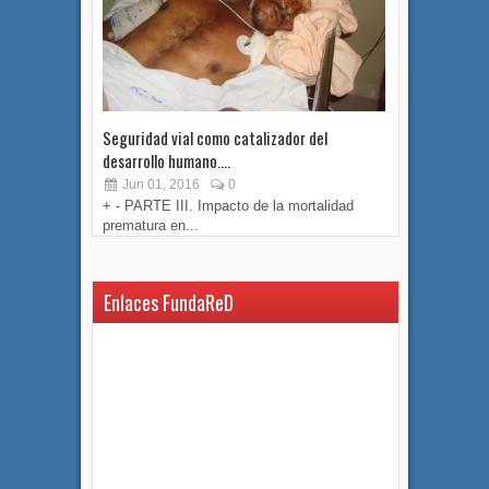
Seguridad vial como catalizador del
Seguridad v
desarrollo humano....
desarrollo h
Jun 01, 2016
0
May 17, 
+ - PARTE III. Impacto de la mortalidad
+ - SEGUN
prematura en...
productiva 
Enlaces FundaReD